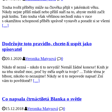
Touha tvořit příběhy může na člověka přijít v jakémkoli věku.
Nikdy nejste příliš mladí nebo příliš staří na to, abyste mohli začít
psát knihu. Tato touha však většinou nechodí ruku v ruce
s okamžitou schopností příběh správně vystavět a poradit si se všemi
[…]
Dodržujte toto pravidlo, chcete-li uspět jako
spisovatel
20.1.2020
Veronika Matysová
0
Nikdo tě nezná – nikdo ti to nevydá! Nemáš žádné konexe! Knih je
na trhu strašně moc, proč by měla uspět ta tvoje? …Tohle téma je
blbost, nikoho to nezaujme! Nikdy se ti to nepovede napsat! Zní
vám to povědomě?
[…]
Co napsala čtrnáctiletá Blanka o světle
15.12.2018
Veronika Matysová
0