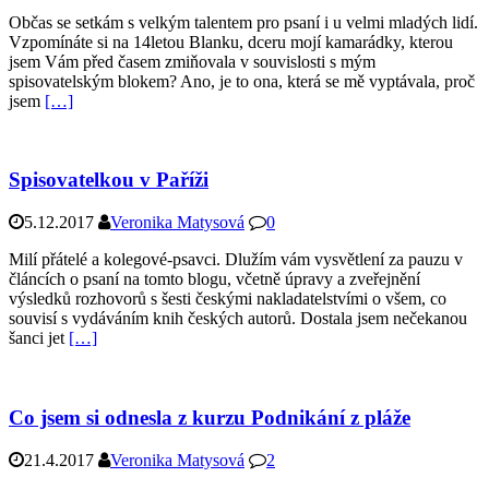
Občas se setkám s velkým talentem pro psaní i u velmi mladých lidí.
Vzpomínáte si na 14letou Blanku, dceru mojí kamarádky, kterou
jsem Vám před časem zmiňovala v souvislosti s mým
spisovatelským blokem? Ano, je to ona, která se mě vyptávala, proč
jsem
[…]
Spisovatelkou v Paříži
5.12.2017
Veronika Matysová
0
Milí přátelé a kolegové-psavci. Dlužím vám vysvětlení za pauzu v
článcích o psaní na tomto blogu, včetně úpravy a zveřejnění
výsledků rozhovorů s šesti českými nakladatelstvími o všem, co
souvisí s vydáváním knih českých autorů. Dostala jsem nečekanou
šanci jet
[…]
Co jsem si odnesla z kurzu Podnikání z pláže
21.4.2017
Veronika Matysová
2