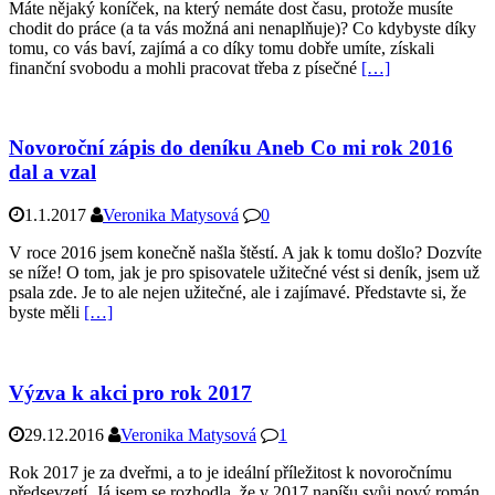
Máte nějaký koníček, na který nemáte dost času, protože musíte
chodit do práce (a ta vás možná ani nenaplňuje)? Co kdybyste díky
tomu, co vás baví, zajímá a co díky tomu dobře umíte, získali
finanční svobodu a mohli pracovat třeba z písečné
[…]
Novoroční zápis do deníku Aneb Co mi rok 2016
dal a vzal
1.1.2017
Veronika Matysová
0
V roce 2016 jsem konečně našla štěstí. A jak k tomu došlo? Dozvíte
se níže! O tom, jak je pro spisovatele užitečné vést si deník, jsem už
psala zde. Je to ale nejen užitečné, ale i zajímavé. Představte si, že
byste měli
[…]
Výzva k akci pro rok 2017
29.12.2016
Veronika Matysová
1
Rok 2017 je za dveřmi, a to je ideální příležitost k novoročnímu
předsevzetí. Já jsem se rozhodla, že v 2017 napíšu svůj nový román.