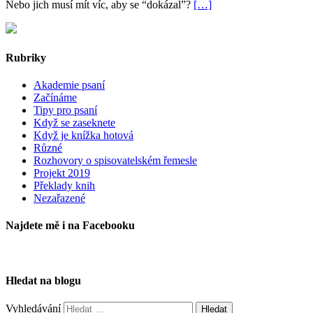
Nebo jich musí mít víc, aby se “dokázal”?
[…]
Rubriky
Akademie psaní
Začínáme
Tipy pro psaní
Když se zaseknete
Když je knížka hotová
Různé
Rozhovory o spisovatelském řemesle
Projekt 2019
Překlady knih
Nezařazené
Najdete mě i na Facebooku
Hledat na blogu
Vyhledávání