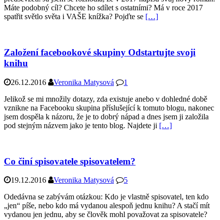
Máte podobný cíl? Chcete ho sdílet s ostatními? Má v roce 2017
spatřit světlo světa i VAŠE knížka? Pojďte se
[…]
Založení facebookové skupiny Odstartujte svoji
knihu
26.12.2016
Veronika Matysová
1
Jelikož se mi množily dotazy, zda existuje anebo v dohledné době
vznikne na Facebooku skupina příslušející k tomuto blogu, nakonec
jsem dospěla k názoru, že je to dobrý nápad a dnes jsem ji založila
pod stejným názvem jako je tento blog. Najdete ji
[…]
Co činí spisovatele spisovatelem?
19.12.2016
Veronika Matysová
5
Odedávna se zabývám otázkou: Kdo je vlastně spisovatel, ten kdo
„jen“ píše, nebo kdo má vydanou alespoň jednu knihu? A stačí mít
vydanou jen jednu, aby se člověk mohl považovat za spisovatele?