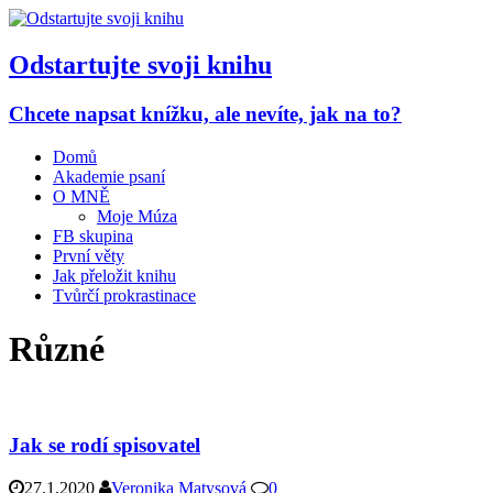
Odstartujte svoji knihu
Chcete napsat knížku, ale nevíte, jak na to?
Domů
Akademie psaní
O MNĚ
Moje Múza
FB skupina
První věty
Jak přeložit knihu
Tvůrčí prokrastinace
Různé
Jak se rodí spisovatel
27.1.2020
Veronika Matysová
0