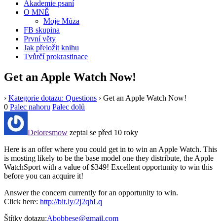
Akademie psaní
O MNĚ
Moje Múza
FB skupina
První věty
Jak přeložit knihu
Tvůrčí prokrastinace
Get an Apple Watch Now!
›
Kategorie dotazu: Questions
›
Get an Apple Watch Now!
0
Palec nahoru
Palec dolů
Deloresmow
zeptal se před 10 roky
Here is an offer where you could get in to win an Apple Watch. This
is mosting likely to be the base model one they distribute, the Apple
WatchSport with a value of $349! Excellent opportunity to win this
before you can acquire it!
Answer the concern currently for an opportunity to win.
Click here:
http://bit.ly/2j2qhLq
Štítky dotazu:
Abobbese@gmail.com