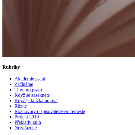
Rubriky
Akademie psaní
Začínáme
Tipy pro psaní
Když se zaseknete
Když je knížka hotová
Různé
Rozhovory o spisovatelském řemesle
Projekt 2019
Překlady knih
Nezařazené