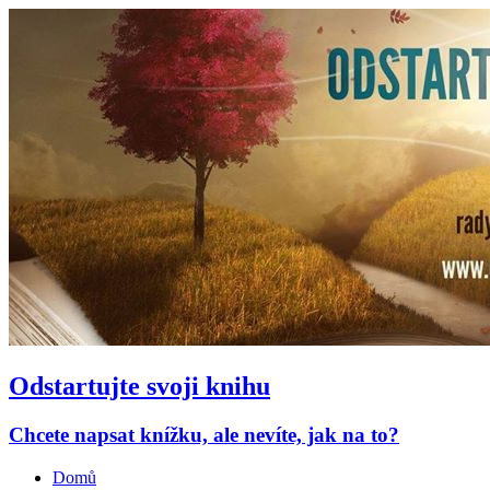
Odstartujte svoji knihu
Chcete napsat knížku, ale nevíte, jak na to?
Domů