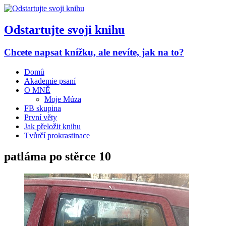
Odstartujte svoji knihu
Chcete napsat knížku, ale nevíte, jak na to?
Domů
Akademie psaní
O MNĚ
Moje Múza
FB skupina
První věty
Jak přeložit knihu
Tvůrčí prokrastinace
patláma po stěrce 10