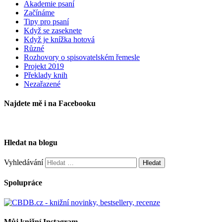
Akademie psaní
Začínáme
Tipy pro psaní
Když se zaseknete
Když je knížka hotová
Různé
Rozhovory o spisovatelském řemesle
Projekt 2019
Překlady knih
Nezařazené
Najdete mě i na Facebooku
Hledat na blogu
Vyhledávání
Spolupráce
Můj knižní Instagram