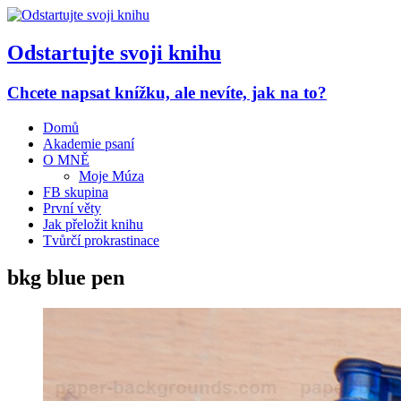
Odstartujte svoji knihu
Chcete napsat knížku, ale nevíte, jak na to?
Domů
Akademie psaní
O MNĚ
Moje Múza
FB skupina
První věty
Jak přeložit knihu
Tvůrčí prokrastinace
bkg blue pen