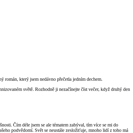
román, který jsem nedávno přečetla jedním dechem.
nizovaném světě. Rozhodně ji nezačínejte číst večer, když druhý den
osti. Čím déle jsem se ale tématem zabýval, tím více se mi do
našeho podvědomí. Svět se neustále zesložiťuje, mnoho lidí z toho má