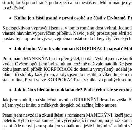
strach, touží po ochraně, po bezpečí a po mesiášovi. Můj román je dys
to až děsivé.
Kniha je z části psaná v první osobě a z části v Er-formě. P
S perspektivou vyprávění jsem si v tomto románu dost vyhrál. Jednotl
vlastně hlavním vypravěčem příběhu. Navíc je děj prostoupen sérií zd
postav byla opravdu výzva, zejména dostat se do hlavy čtyř ženských p
Jak dlouho Vám trvalo román
KORPORAC€ napsat? Máte ně
Po románu MANEKÝNI jsem přemýšlel, co dál. Vytáhl jsem ze šuplíku
vydat. Ovšem opět jsem byl zamítnut, což mě naštvalo natolik, že jsem 
dobu jsem měl příběh KORPORAC€ do detailu vymyšlený, udělal jsem s
plán – tři stránky každý den, a když jsem to nestihl, o víkendu jsem 
stala rutina. První verze KORPORAC€ tak vznikla za pouhých sedm tý
Jak to šlo s hledáním nakladatele? Podle čeho jste se rozho
Jak jsem zmínil, má skutečná prvotina BRRRNĚNÍ dosud nevyšla. Byl j
zájem vydat knihu o měkkých drogách od začínajícího autora.
Psaní jsem nevzdal a zkusil štěstí s románem MANEKÝNI, kteří jsou si
beletrií. Byl to několikaměsíční vyčerpávající maraton, na jehož ko
psaní. Ale nebyl jsem spokojen s obálkou a ještě i jinými zásadními vě