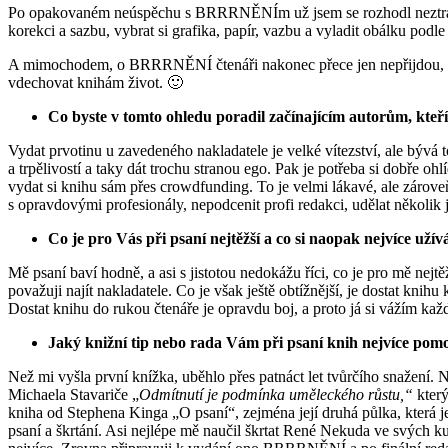
Po opakovaném neúspěchu s BRRRNĚNÍm už jsem se rozhodl neztrácet
korekci a sazbu, vybrat si grafika, papír, vazbu a vyladit obálku pod
A mimochodem, o BRRRNĚNÍ čtenáři nakonec přece jen nepřijdou, pře
vdechovat knihám život. 🙂
Co byste v tomto ohledu poradil začínajícím autorům, kte
Vydat prvotinu u zavedeného nakladatele je velké vítezství, ale bývá
a trpělivostí a taky dát trochu stranou ego. Pak je potřeba si dobře oh
vydat si knihu sám přes crowdfunding. To je velmi lákavé, ale zároveň
s opravdovými profesionály, nepodcenit profi redakci, udělat několik 
Co je pro Vás při psaní nejtěžší a co si naopak nejvíce užív
Mě psaní baví hodně, a asi s jistotou nedokážu říci, co je pro mě nejt
považuji najít nakladatele. Co je však ještě obtížnější, je dostat kn
Dostat knihu do rukou čtenáře je opravdu boj, a proto já si vážím každ
Jaký knižní tip nebo rada Vám při psaní knih nejvíce pom
Než mi vyšla první knížka, uběhlo přes patnáct let tvůrčího snažení. 
Michaela Stavariče „
Odmítnutí je podmínka uměleckého růstu,“
který
kniha od Stephena Kinga „O psaní“, zejména její druhá půlka, která je
psaní a škrtání. Asi nejlépe mě naučil škrtat René Nekuda ve svých k