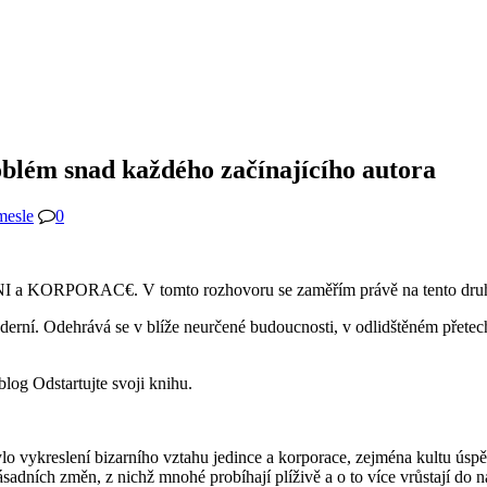
oblém snad každého začínajícího autora
mesle
0
 a KORPORAC€. V tomto rozhovoru se zaměřím právě na tento druhý 
rní. Odehrává se v blíže neurčené budoucnosti, v odlidštěném přetech
blog Odstartujte svoji knihu.
vykreslení bizarního vztahu jedince a korporace, zejména kultu úspěšn
sadních změn, z nichž mnohé probíhají plíživě a o to více vrůstají do 