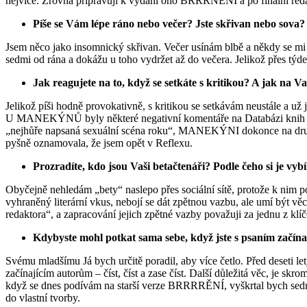
nejvíce. Zrovna připravuji k vydání ono BRRRNĚNÍ a po finální redakc
Píše se Vám lépe ráno nebo večer? Jste skřivan nebo sova?
Jsem něco jako insomnický skřivan. Večer usínám blbě a někdy se mi st
sedmi od rána a dokážu u toho vydržet až do večera. Jelikož přes týd
Jak reagujete na to, když se setkáte s kritikou? A jak na V
Jelikož píši hodně provokativně, s kritikou se setkávám neustále a už 
U MANEKÝNŮ byly některé negativní komentáře na Databázi knih hodn
„nejhůře napsaná sexuální scéna roku“, MANEKÝNI dokonce na druhém
pyšně oznamovala, že jsem opět v Reflexu.
Prozradíte, kdo jsou Vaši betačtenáři? Podle čeho si je vyb
Obyčejně nehledám „bety“ naslepo přes sociální sítě, protože k nim pot
vyhraněný literární vkus, nebojí se dát zpětnou vazbu, ale umí být věc
redaktora“, a zapracování jejich zpětné vazby považuji za jednu z klí
Kdybyste mohl potkat sama sebe, když jste s psaním začínal
Svému mladšímu Já bych určitě poradil, aby více četlo. Před deseti let
začínajícím autorům – číst, číst a zase číst. Další důležitá věc, je skr
když se dnes podívám na starší verze BRRRRĚNÍ, vyškrtal bych sedmde
do vlastní tvorby.