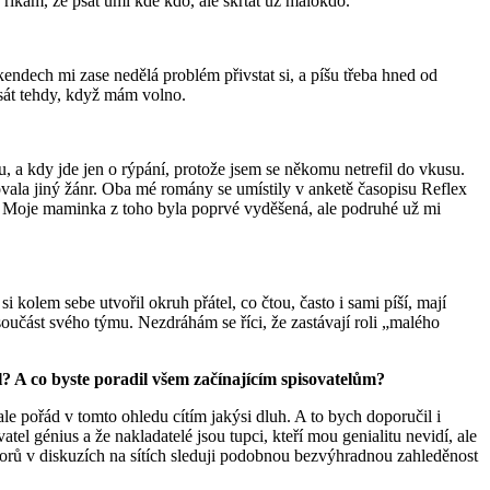
říkám, že psát umí kde kdo, ale škrtat už málokdo.
kendech mi zase nedělá problém přivstat si, a píšu třeba hned od
psát tehdy, když mám volno.
u, a kdy jde jen o rýpání, protože jsem se někomu netrefil do vkusu.
la jiný žánr. Oba mé romány se umístily v anketě časopisu Reflex
 Moje maminka z toho byla poprvé vyděšená, ale podruhé už mi
 kolem sebe utvořil okruh přátel, co čtou, často i sami píší, mají
 součást svého týmu. Nezdráhám se říci, že zastávají roli „malého
l? A co byste poradil všem začínajícím spisovatelům?
ale pořád v tomto ohledu cítím jakýsi dluh. A to bych doporučil i
atel génius a že nakladatelé jsou tupci, kteří mou genialitu nevidí, ale
orů v diskuzích na sítích sleduji podobnou bezvýhradnou zahleděnost