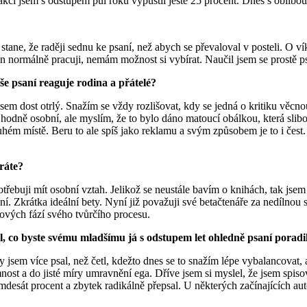
i jsem s odstupem půl roku vypustil ještě 25 procent. Dnes s oblibou 
ane, že raději sednu ke psaní, než abych se převaloval v posteli. O ví
en normálně pracuji, nemám možnost si vybírat. Naučil jsem se prostě 
aše psaní reaguje rodina a přátelé?
jsem dost otrlý. Snažím se vždy rozlišovat, kdy se jedná o kritiku věcno
ě osobní, ale myslím, že to bylo dáno matoucí obálkou, která slibova
 místě. Beru to ale spíš jako reklamu a svým způsobem je to i čest.
íráte?
řebuji mít osobní vztah. Jelikož se neustále bavím o knihách, tak jsem si
ní. Zkrátka ideální bety. Nyní již považuji své betačtenáře za nedílnou
čových fází svého tvůrčího procesu.
, co byste svému mladšímu já s odstupem let ohledně psaní poradi
y jsem více psal, než četl, kdežto dnes se to snažím lépe vybalancovat, 
omnost a do jisté míry umravnění ega. Dříve jsem si myslel, že jsem spisov
sát procent a zbytek radikálně přepsal. U některých začínajících aut