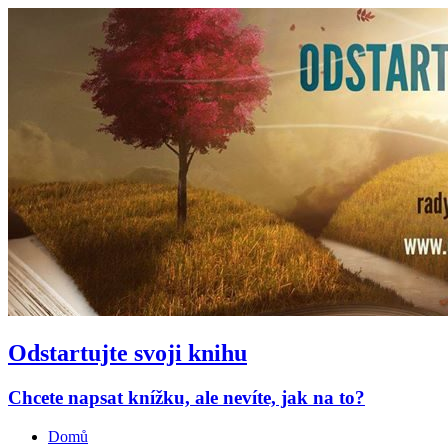
Odstartujte svoji knihu
Chcete napsat knížku, ale nevíte, jak na to?
Domů