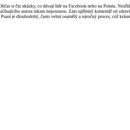
Občas si čtu ukázky, co dávají lidé na Facebook nebo na Pointu. Nezřídk
e začínajícího autora nikam neposunou. Zato upřímný komentář od zdravě k
 Psaní je dlouhodobý, často velmi osamělý a náročný proces, což krásn