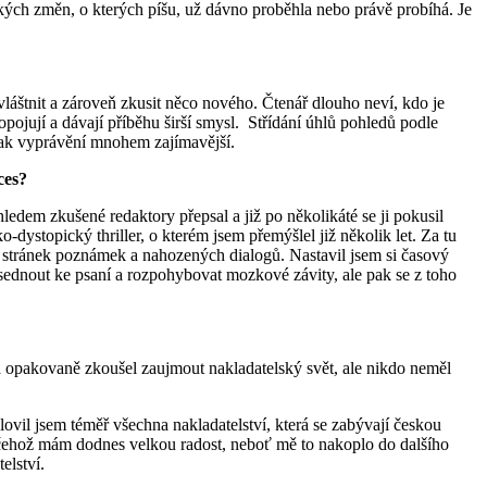
ických změn, o kterých píšu, už dávno proběhla nebo právě probíhá. Je
vláštnit a zároveň zkusit něco nového. Čtenář dlouho neví, kdo je
ojují a dávají příběhu širší smysl. Střídání úhlů pohledů podle
e tak vyprávění mnohem zajímavější.
ces?
m zkušené redaktory přepsal a již po několikáté se ji pokusil
-dystopický thriller, o kterém jsem přemýšlel již několik let. Za tu
 stránek poznámek a nahozených dialogů. Nastavil jsem si časový
i sednout ke psaní a rozpohybovat mozkové závity, ale pak se z toho
a opakovaně zkoušel zaujmout nakladatelský svět, ale nikdo neměl
ovil jsem téměř všechna nakladatelství, která se zabývají českou
z čehož mám dodnes velkou radost, neboť mě to nakoplo do dalšího
elství.