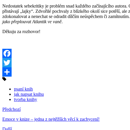
Nedostatek sebekritiky je problém snad každého začínajícího autora. 
přistávají „lajky“. Zdvořilé pochvaly z blízkého okolí sice potěší, al
zdokonalovat a nenechat se odradit dílčím neúspěchem či zamítnutím.
jako přeplouvat Atlantik ve vaně
.
Děkuju za rozhovor!
Facebook
Twitter
Share
psaní knih
jak napsat knihu
tvorba knihy
Předchozí
Emoce v knize – jedna z nejtěžších věcí k zachycení!
Další