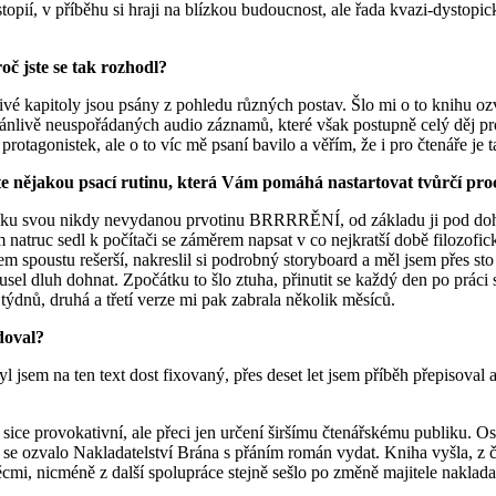
topií, v příběhu si hraji na blízkou budoucnost, ale řada kvazi-dystop
roč jste se tak rozhodl?
ivé kapitoly jsou psány z pohledu různých postav. Šlo mi o to knihu oz
ánlivě neuspořádaných audio záznamů, které však postupně celý děj prop
rotagonistek, ale o to víc mě psaní bavilo a věřím, že i pro čtenáře j
jakou psací rutinu, která Vám pomáhá nastartovat tvůrčí pro
 svou nikdy nevydanou prvotinu BRRRRĚNÍ, od základu ji pod dohlede
natruc sedl k počítači se záměrem napsat v co nejkratší době filozoficko
poustu rešerší, nakreslil si podrobný storyboard a měl jsem přes sto
musel dluh dohnat. Zpočátku to šlo ztuha, přinutit se každý den po prác
dnů, druhá a třetí verze mi pak zabrala několik měsíců.
doval?
sem na ten text dost fixovaný, přes deset let jsem příběh přepisoval 
ce provokativní, ale přeci jen určení širšímu čtenářskému publiku. Osl
nci se ozvalo Nakladatelství Brána s přáním román vydat. Kniha vyšla, 
cmi, nicméně z další spolupráce stejně sešlo po změně majitele nakladat