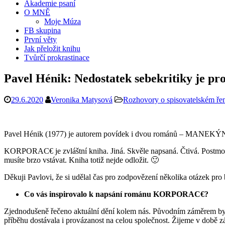
Akademie psaní
O MNĚ
Moje Múza
FB skupina
První věty
Jak přeložit knihu
Tvůrčí prokrastinace
Pavel Hénik: Nedostatek sebekritiky je pr
29.6.2020
Veronika Matysová
Rozhovory o spisovatelském ře
Pavel Hénik (1977) je autorem povídek i dvou románů – MANEKÝNI
KORPORAC€ je zvláštní kniha. Jiná. Skvěle napsaná. Čtivá. Postmode
musíte brzo vstávat. Kniha totiž nejde odložit. 🙂
Děkuji Pavlovi, že si udělal čas pro zodpovězení několika otázek pro 
Co vás inspirovalo k napsání románu KORPORAC
€?
Zjednodušeně řečeno aktuální dění kolem nás. Původním záměrem bylo 
příběhu dostávala i provázanost na celou společnost. Žijeme v době zá