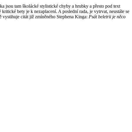
a jsou tam školácké stylistické chyby a hrubky a přesto pod text
ritické bety je k nezaplacení. A poslední rada, je vytrvat, neustále se
ě vystihuje citát již zmíněného Stephena Kinga:
Psát beletrii je něco