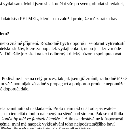
al sám. Mohl jsem si tak udělat vše po svém, ohlídat si redakci,
datelství PELMEL, které jsem založil proto, že mě zkrátka baví
adem?
í nebo známé příjmení. Rozhodně bych doporučil se obrnit vytrvalostí
datelské služby, které za poplatek vydají cokoli, nebo je taky v módě
. Důležité je získat na text odborný kritický názor a spolupracovat
 Podíváme-li se na celý proces, tak jak jsem již zmínil, za hodně těžké
l vám většinou nijak zásadně s propagací a podporou prodeje nepomůže.
tě doporučí dále.
ela zamítnutí od nakladatelů. Proto mám rád citát od spisovatele
 jsem ten citát dlouho nalepený na stěně nad stolem. Pak se mi líbila
e končit by měl ve fantazii čtenáře.“
A tím se dostáváme k úspornosti
o génia, nyní mě naopak vykřesávání toho nejpodstatnějšího baví