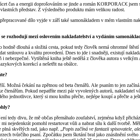
 čas a energii doprošováním se jinde a román KORPORAC€ jsem si vyd
le vlastních představ. Z výsledného produktu mám velikou radost.
pracované dílo vyjde v září také samonákladem v mém vlastním nakla
ří se rozhodují mezi oslovením nakladatelství a vydáním samonákl
 to hodně dlouhá a složitá cesta, pokud tedy člověk nemá ohromné štěst
lídat smlouvu a kvalitu provedení. Dnes to jde i snadněji, existují nakla
 i nebezpečné. Vytištěná kniha ještě nedělá z člověka autora s velkým A
jazykových korekcí a nešetřit na obálce.
áte?
ěžší. Možná čekání na zpětnou od beta čtenářů. Ale psaním to jen začíná.
ihu ke čtenářům. Pokud nepatříte mezi pár vyvolených autorů, nakladate
ého jednotlivce, který si mou knihu přečte, nejlépe koupí a přečte a ješ
ohly?
Není tedy divu, že mě občas přemáhalo zoufalství, zejména když přicház
 mi nejedenkrát pomohl restartovat vůli a nabrat sílu k další tvorbě. Měl
 plná skvělých rad, jako např. „
Popis začíná ve fantazii spisovatele, al
urzech tvůrčího psaní. Zpočátku jsem škrtání bral jako znásilnění svéh