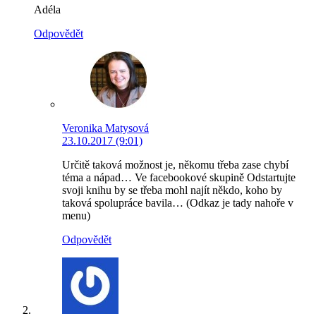
Adéla
Odpovědět
Veronika Matysová
23.10.2017 (9:01)
Určitě taková možnost je, někomu třeba zase chybí
téma a nápad… Ve facebookové skupině Odstartujte
svoji knihu by se třeba mohl najít někdo, koho by
taková spolupráce bavila… (Odkaz je tady nahoře v
menu)
Odpovědět