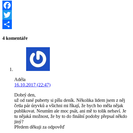
Facebook
Twitter
Share
4 komentáře
Adéla
16.10.2017 (22:47)
Dobrý den,
už od rané puberty si píšu deník. Několika lidem jsem z něj
četla pár úryvků a všichni mi říkají, že bych ho měla nějak
publikovat. Neumím ale moc psát, ani mě to tolik nebaví. Je
tu nějaká možnost, že by to do finální podoby přepsal někdo
jiný?
Předem děkuji za odpověď