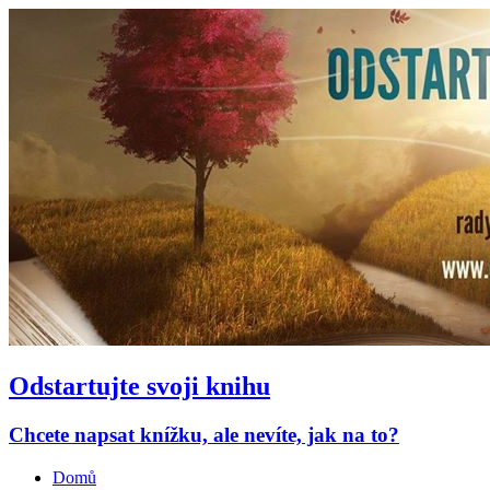
Odstartujte svoji knihu
Chcete napsat knížku, ale nevíte, jak na to?
Domů