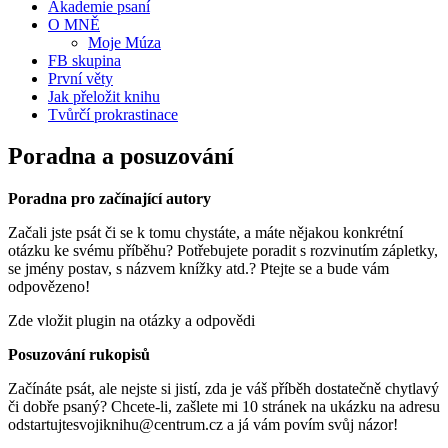
Akademie psaní
O MNĚ
Moje Múza
FB skupina
První věty
Jak přeložit knihu
Tvůrčí prokrastinace
Poradna a posuzování
Poradna pro začínající autory
Začali jste psát či se k tomu chystáte, a máte nějakou konkrétní
otázku ke svému příběhu? Potřebujete poradit s rozvinutím zápletky,
se jmény postav, s názvem knížky atd.? Ptejte se a bude vám
odpovězeno!
Zde vložit plugin na otázky a odpovědi
Posuzování rukopisů
Začínáte psát, ale nejste si jistí, zda je váš příběh dostatečně chytlavý
či dobře psaný? Chcete-li, zašlete mi 10 stránek na ukázku na adresu
odstartujtesvojiknihu@centrum.cz a já vám povím svůj názor!