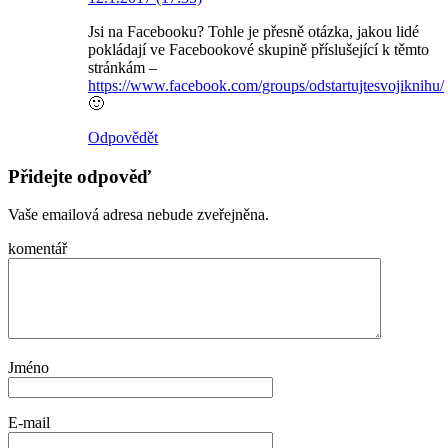
Jsi na Facebooku? Tohle je přesně otázka, jakou lidé
pokládají ve Facebookové skupině příslušející k těmto
stránkám –
https://www.facebook.com/groups/odstartujtesvojiknihu/
🙂
Odpovědět
Přidejte odpověď
Vaše emailová adresa nebude zveřejněna.
komentář
Jméno
E-mail