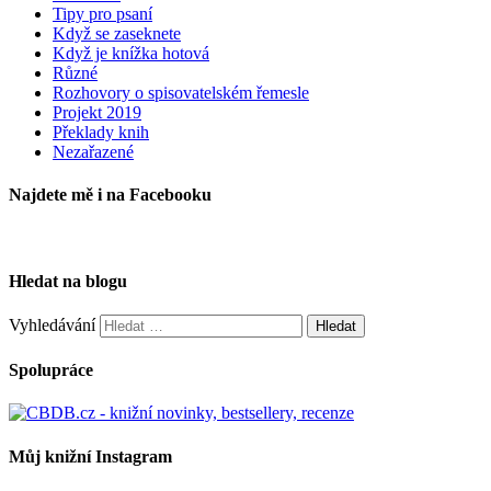
Tipy pro psaní
Když se zaseknete
Když je knížka hotová
Různé
Rozhovory o spisovatelském řemesle
Projekt 2019
Překlady knih
Nezařazené
Najdete mě i na Facebooku
Hledat na blogu
Vyhledávání
Spolupráce
Můj knižní Instagram