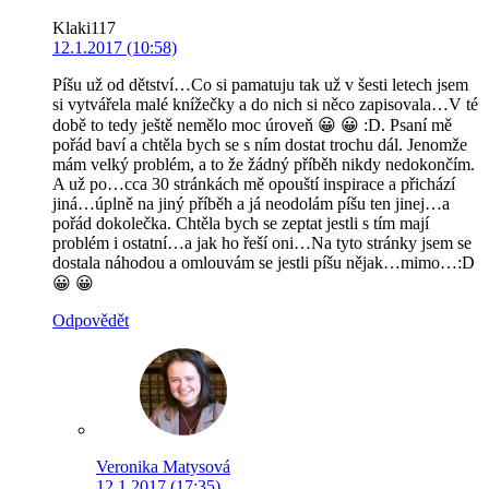
Klaki117
12.1.2017 (10:58)
Píšu už od dětství…Co si pamatuju tak už v šesti letech jsem
si vytvářela malé knížečky a do nich si něco zapisovala…V té
době to tedy ještě nemělo moc úroveň 😀 😀 :D. Psaní mě
pořád baví a chtěla bych se s ním dostat trochu dál. Jenomže
mám velký problém, a to že žádný příběh nikdy nedokončím.
A už po…cca 30 stránkách mě opouští inspirace a přichází
jiná…úplně na jiný příběh a já neodolám píšu ten jinej…a
pořád dokolečka. Chtěla bych se zeptat jestli s tím mají
problém i ostatní…a jak ho řeší oni…Na tyto stránky jsem se
dostala náhodou a omlouvám se jestli píšu nějak…mimo…:D
😀 😀
Odpovědět
Veronika Matysová
12.1.2017 (17:35)