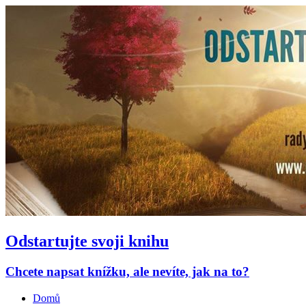
Odstartujte svoji knihu
Chcete napsat knížku, ale nevíte, jak na to?
Domů