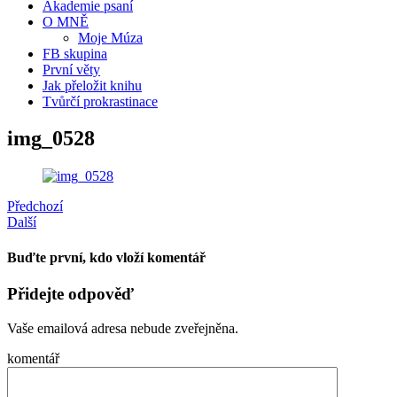
Akademie psaní
O MNĚ
Moje Múza
FB skupina
První věty
Jak přeložit knihu
Tvůrčí prokrastinace
img_0528
Předchozí
Další
Buďte první, kdo vloží komentář
Přidejte odpověď
Vaše emailová adresa nebude zveřejněna.
komentář