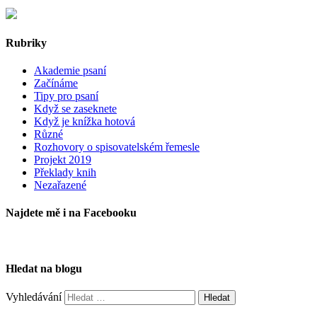
Rubriky
Akademie psaní
Začínáme
Tipy pro psaní
Když se zaseknete
Když je knížka hotová
Různé
Rozhovory o spisovatelském řemesle
Projekt 2019
Překlady knih
Nezařazené
Najdete mě i na Facebooku
Hledat na blogu
Vyhledávání