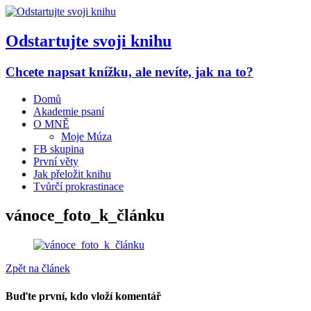
Odstartujte svoji knihu
Chcete napsat knížku, ale nevíte, jak na to?
Domů
Akademie psaní
O MNĚ
Moje Múza
FB skupina
První věty
Jak přeložit knihu
Tvůrčí prokrastinace
vánoce_foto_k_článku
Zpět na článek
Buďte první, kdo vloží komentář